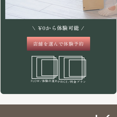
\
¥
0
から体験可能 /
店舗を選んで体験予約
/体験の流れ
FLOW
/料金プラン
PRICE