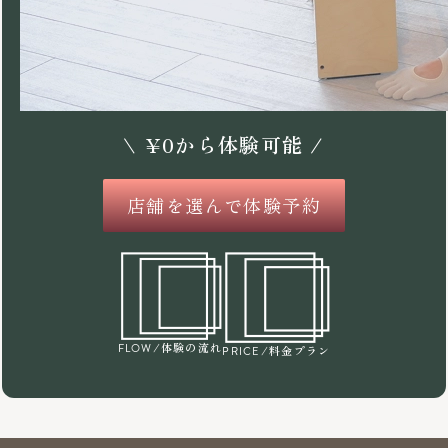
\
¥
0
から体験可能 /
店舗を選んで体験予約
/体験の流れ
FLOW
/料金プラン
PRICE