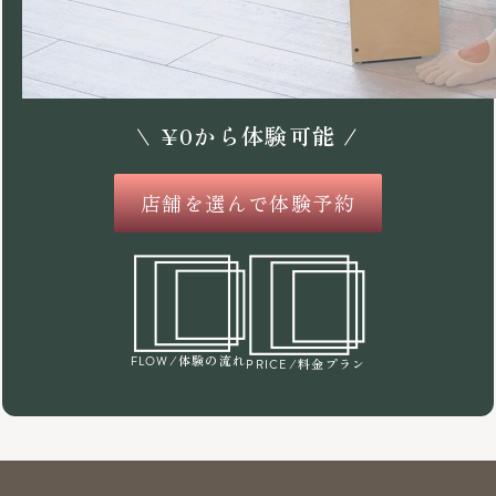
\
¥
0
から体験可能 /
店舗を選んで体験予約
/体験の流れ
FLOW
/料金プラン
PRICE