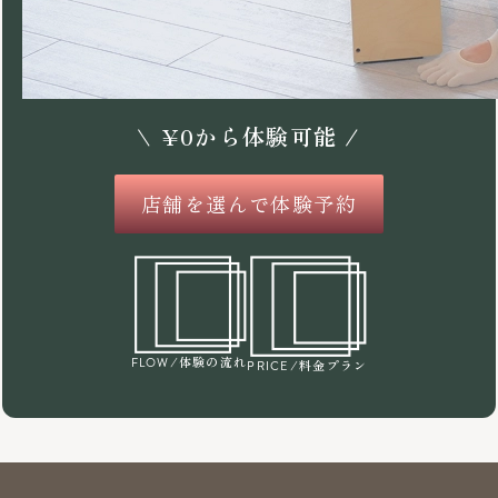
\
¥
0
から体験可能 /
店舗を選んで体験予約
/体験の流れ
FLOW
/料金プラン
PRICE