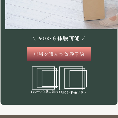
\
¥
0
から体験可能 /
店舗を選んで体験予約
/体験の流れ
FLOW
/料金プラン
PRICE