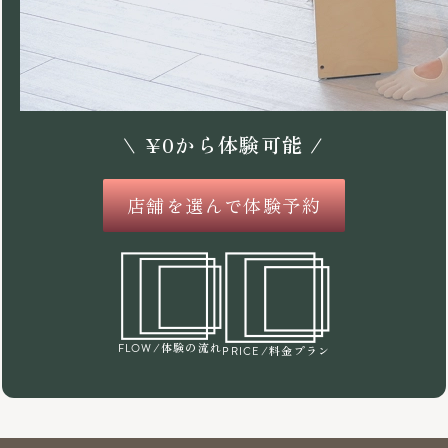
\
¥
0
から体験可能 /
店舗を選んで体験予約
/体験の流れ
FLOW
/料金プラン
PRICE