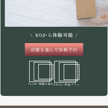
\
¥
0
から体験可能 /
店舗を選んで体験予約
/体験の流れ
FLOW
/料金プラン
PRICE