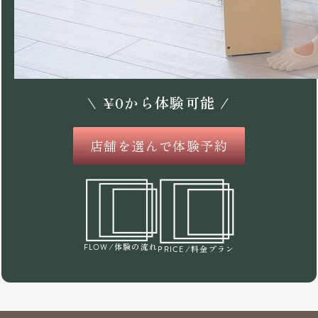
\
¥
0
から体験可能 /
店舗を選んで体験予約
/体験の流れ
FLOW
/料金プラン
PRICE