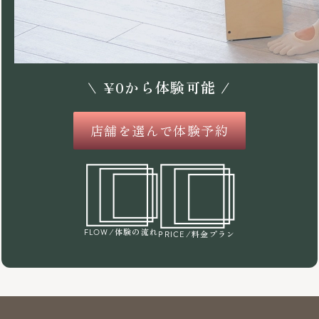
\
¥
0
から体験可能 /
店舗を選んで体験予約
/体験の流れ
FLOW
/料金プラン
PRICE