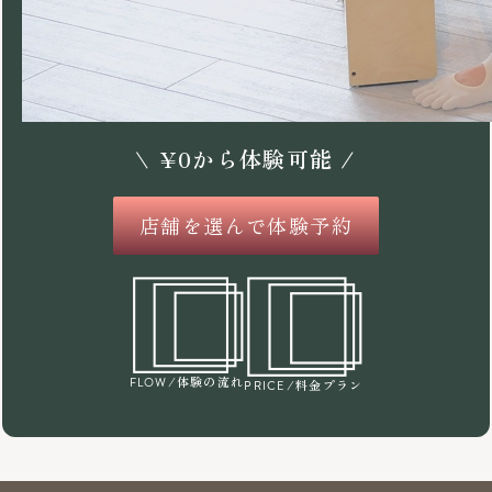
\
¥
0
から体験可能 /
店舗を選んで体験予約
/体験の流れ
FLOW
/料金プラン
PRICE