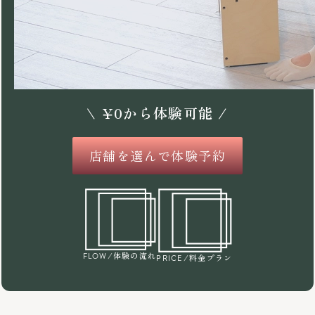
\
¥
0
から体験可能 /
店舗を選んで体験予約
/体験の流れ
FLOW
/料金プラン
PRICE