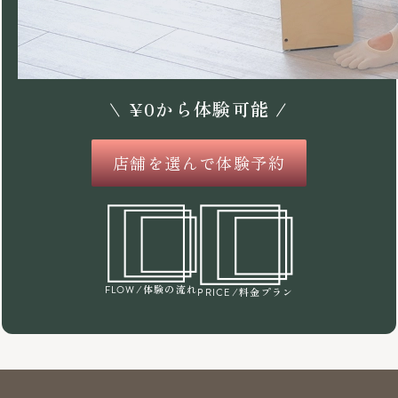
\
¥
0
から体験可能 /
店舗を選んで体験予約
/体験の流れ
FLOW
/料金プラン
PRICE