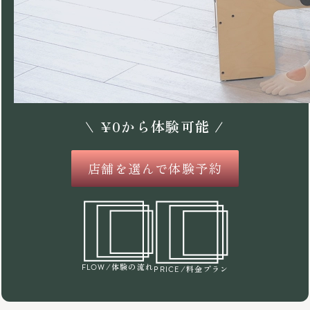
\
¥
0
から体験可能 /
店舗を選んで体験予約
/体験の流れ
FLOW
/料金プラン
PRICE