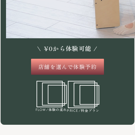
\
¥
0
から体験可能 /
店舗を選んで体験予約
/体験の流れ
FLOW
/料金プラン
PRICE