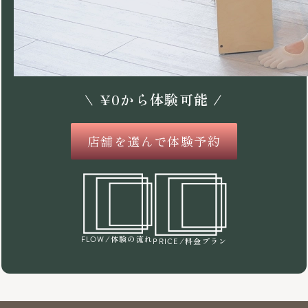
\
¥
0
から体験可能 /
店舗を選んで体験予約
/体験の流れ
FLOW
/料金プラン
PRICE