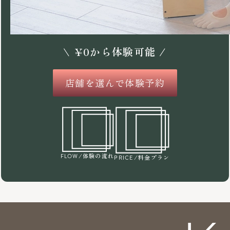
\
¥
0
から体験可能 /
店舗を選んで体験予約
/体験の流れ
FLOW
/料金プラン
PRICE