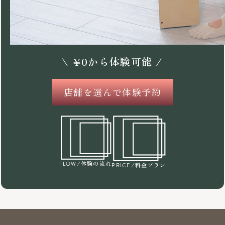
\
¥
0
から体験可能 /
店舗を選んで体験予約
/体験の流れ
FLOW
/料金プラン
PRICE