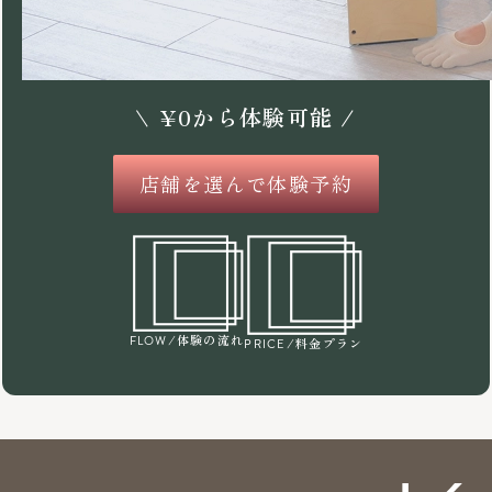
\
¥
0
から体験可能 /
店舗を選んで体験予約
/体験の流れ
FLOW
/料金プラン
PRICE