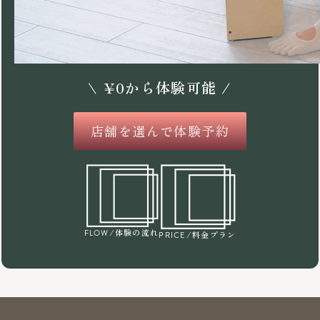
\
¥
0
から体験可能 /
店舗を選んで体験予約
/体験の流れ
FLOW
/料金プラン
PRICE