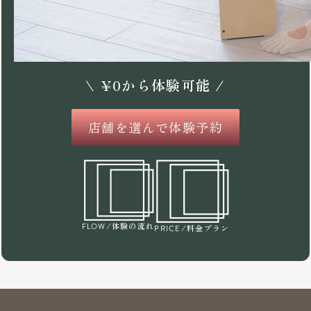
\
¥
0
から体験可能 /
店舗を選んで体験予約
/体験の流れ
FLOW
/料金プラン
PRICE