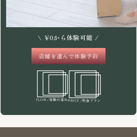
\
¥
0
から体験可能 /
店舗を選んで体験予約
/体験の流れ
FLOW
/料金プラン
PRICE