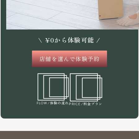
\
¥
0
から体験可能 /
店舗を選んで体験予約
/体験の流れ
FLOW
/料金プラン
PRICE