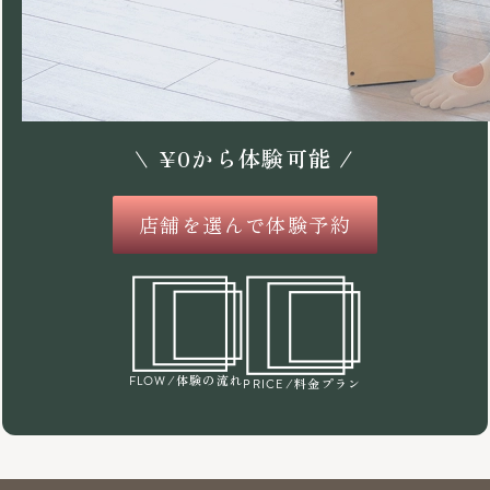
\
¥
0
から体験可能 /
店舗を選んで体験予約
/体験の流れ
FLOW
/料金プラン
PRICE