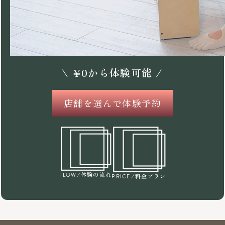
\
¥
0
から体験可能 /
店舗を選んで体験予約
/体験の流れ
FLOW
/料金プラン
PRICE