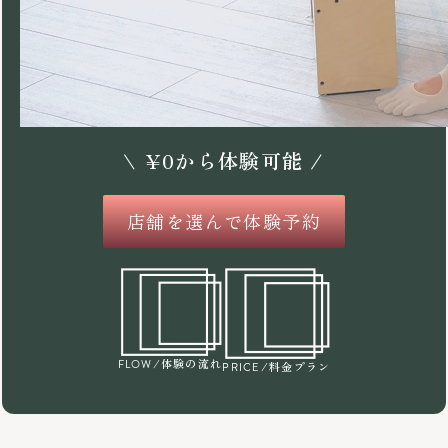
\
¥
0
から体験可能 /
店舗を選んで体験予約
/体験の流れ
FLOW
/料金プラン
PRICE