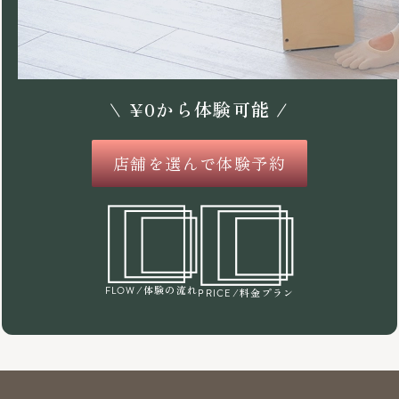
\
¥
0
から体験可能 /
店舗を選んで体験予約
/体験の流れ
FLOW
/料金プラン
PRICE