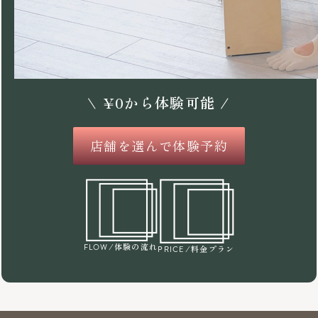
\
¥
0
から体験可能 /
店舗を選んで体験予約
/体験の流れ
FLOW
/料金プラン
PRICE