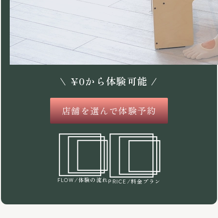
\
¥
0
から体験可能 /
店舗を選んで体験予約
/体験の流れ
FLOW
/料金プラン
PRICE