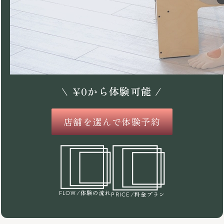
\
¥
0
から体験可能 /
店舗を選んで体験予約
/体験の流れ
FLOW
/料金プラン
PRICE