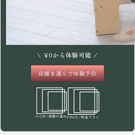
\
¥
0
から体験可能 /
店舗を選んで体験予約
/体験の流れ
FLOW
/料金プラン
PRICE