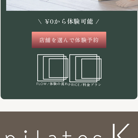
\
¥
0
から体験可能 /
店舗を選んで体験予約
/体験の流れ
FLOW
/料金プラン
PRICE