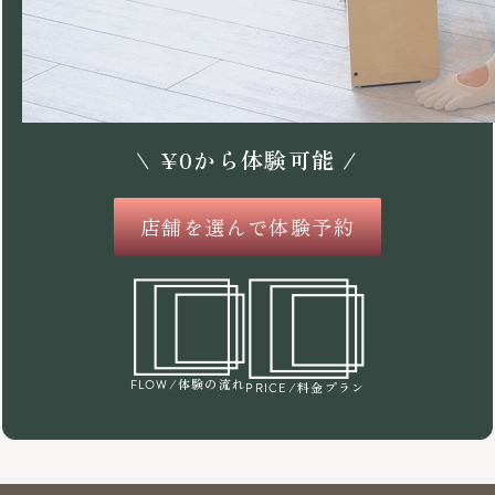
\
¥
0
から体験可能 /
店舗を選んで体験予約
/体験の流れ
FLOW
/料金プラン
PRICE