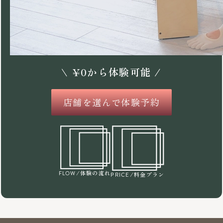
\
¥
0
から体験可能 /
店舗を選んで体験予約
/体験の流れ
FLOW
/料金プラン
PRICE