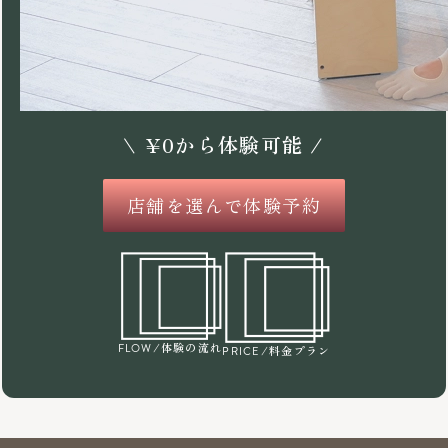
\
¥
0
から体験可能 /
店舗を選んで体験予約
/体験の流れ
FLOW
/料金プラン
PRICE