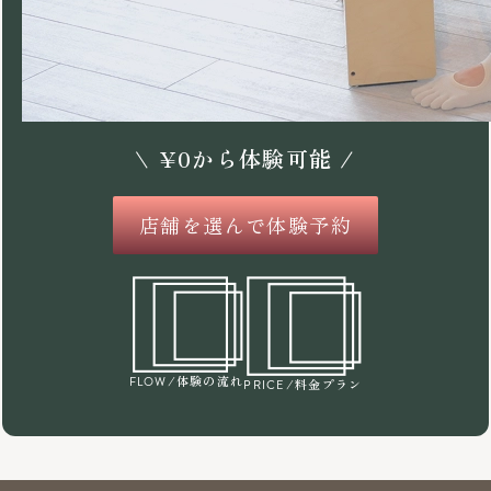
\
¥
0
から体験可能 /
店舗を選んで体験予約
/体験の流れ
FLOW
/料金プラン
PRICE