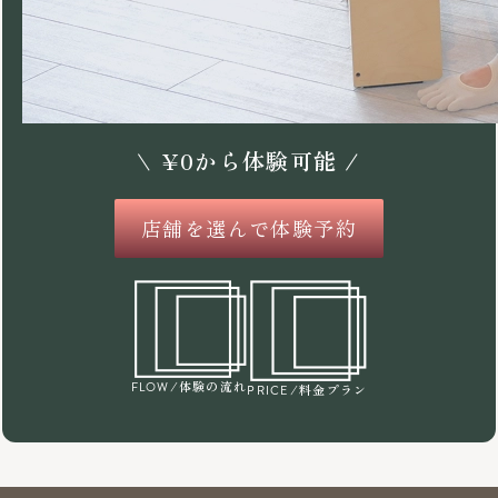
\
¥
0
から体験可能 /
店舗を選んで体験予約
/体験の流れ
FLOW
/料金プラン
PRICE