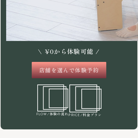
\
¥
0
から体験可能 /
店舗を選んで体験予約
/体験の流れ
FLOW
/料金プラン
PRICE