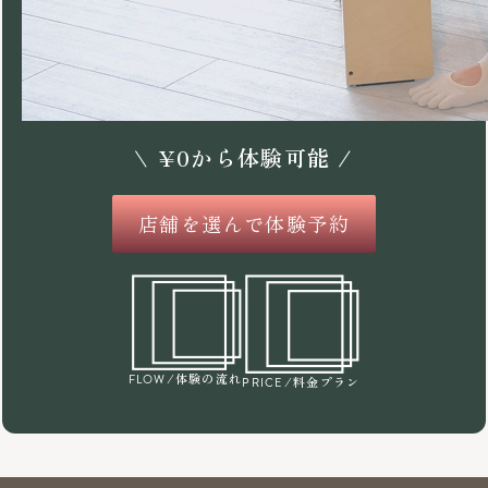
\
¥
0
から体験可能 /
店舗を選んで体験予約
/体験の流れ
FLOW
/料金プラン
PRICE