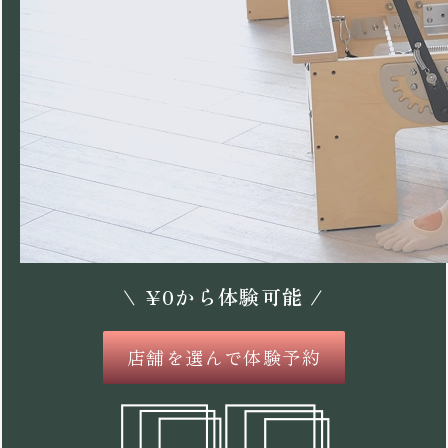
\
¥
0
から体験可能 /
店舗を選んで体験予約