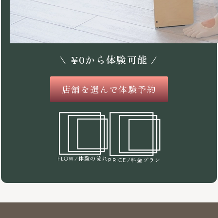
\
¥
0
から体験可能 /
店舗を選んで体験予約
/体験の流れ
FLOW
/料金プラン
PRICE