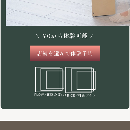
\
¥
0
から体験可能 /
店舗を選んで体験予約
/体験の流れ
FLOW
/料金プラン
PRICE