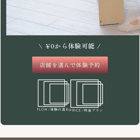
\
¥
0
から体験可能 /
店舗を選んで体験予約
/体験の流れ
FLOW
/料金プラン
PRICE