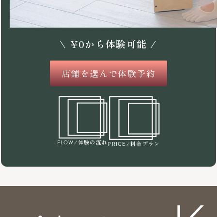
\
¥
0
から体験可能 /
店舗を選んで体験予約
/体験の流れ
FLOW
/料金プラン
PRICE