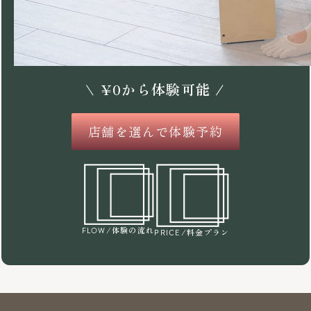
\
¥
0
から体験可能 /
店舗を選んで体験予約
/体験の流れ
FLOW
/料金プラン
PRICE