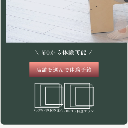
\
¥
0
から体験可能 /
店舗を選んで体験予約
/体験の流れ
FLOW
/料金プラン
PRICE