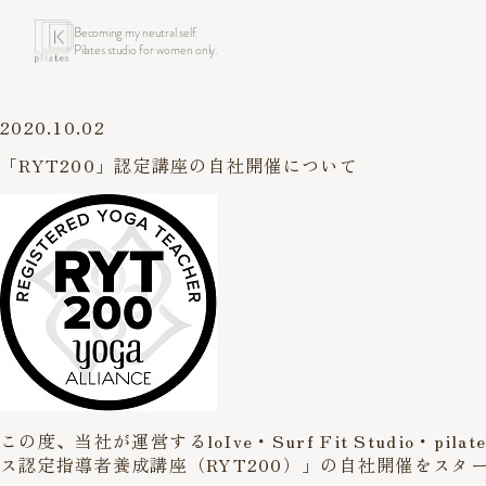
Becoming my neutral self.
Pilates studio for women only.
2020.10.02
「RYT200」認定講座の自社開催について
この度、当社が運営するloIve・Surf Fit Stud
ス認定指導者養成講座（RYT200）」の自社開催をスタ