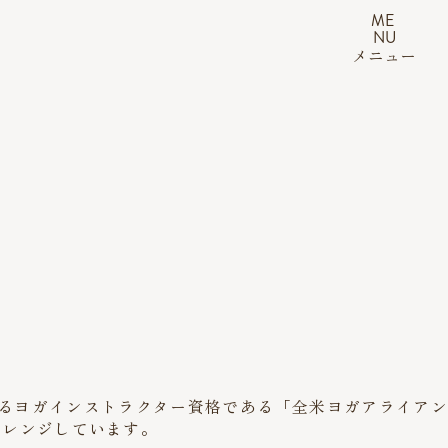
ME
NU
メニュー
知名度のあるヨガインストラクター資格である「全米ヨガアライアン
ャレンジしています。