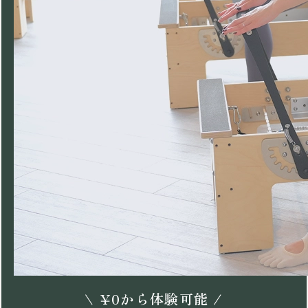
\
¥
0
から体験可能 /