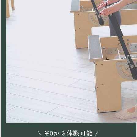
\
¥
0
から体験可能 /