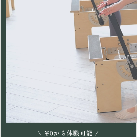
\
¥
0
から体験可能 /