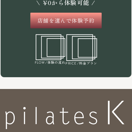
\
¥
0
から体験可能 /
店舗を選んで体験予約
/体験の流れ
FLOW
/料金プラン
PRICE